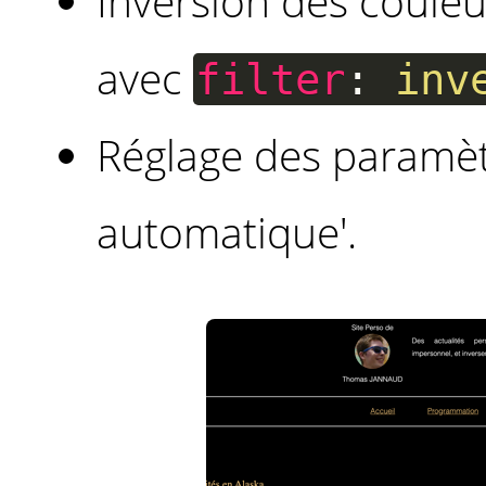
Inversion des couleu
avec
filter
:
inv
Réglage des paramèt
automatique'.