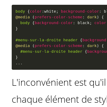
body
{
color
:
white
;
background-color
:
 b
@media
(
prefers-color-scheme
:
 dark
)
{
body
{
background-color
:
 black
;
color
}
#menu-sur-la-droite header
{
background
@media
(
prefers-color-scheme
:
 dark
)
{
#menu-sur-la-droite header
{
backgrou
}
...
L'inconvénient est qu'il
chaque élément de sty