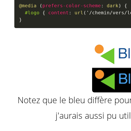
@media
(
prefers-color-scheme
:
 dark
)
{
#logo
{
content
:
url
(
'/chemin/vers/l
}
Notez que le bleu diffère pour 
j'aurais aussi pu ut