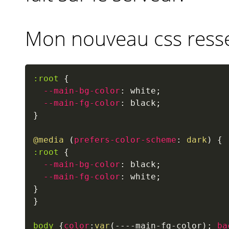
Mon nouveau css resse
:root
{
--main-bg-color
:
 white
;
--main-fg-color
:
 black
;
}
@media
(
prefers-color-scheme
:
 dark
)
{
:root
{
--main-bg-color
:
 black
;
--main-fg-color
:
 white
;
}
}
body
{
color
:
var
(
----main-fg-color
)
;
ba