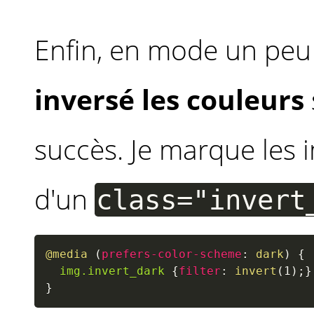
Enfin, en mode un peu 
inversé les couleurs
succès. Je marque les
d'un
class="invert
@media
(
prefers-color-scheme
:
 dark
)
{
img.invert_dark
{
filter
:
invert
(
1
)
;
}
}