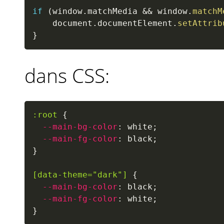
if
(
window
.
matchMedia 
&&
 window
.
matchM
    document
.
documentElement
.
setAttrib
}
dans CSS:
:root
{
--main-bg-color
:
 white
;
--main-fg-color
:
 black
;
}
[data-theme="dark"]
{
--main-bg-color
:
 black
;
--main-fg-color
:
 white
;
}