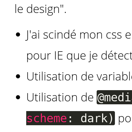
le design".
J'ai scindé mon css e
pour IE que je détec
Utilisation de variab
Utilisation de
@med
pou
scheme
:
dark
)