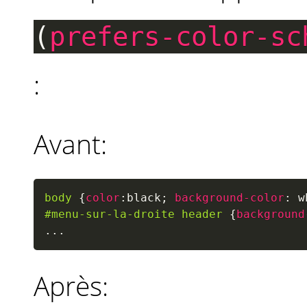
(
prefers-color-sc
:
Avant:
body
{
color
:
black
;
background-color
:
 w
#menu-sur-la-droite header
{
background
...
Après: